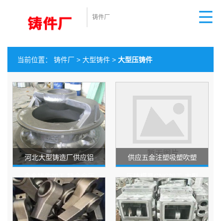
铸件厂
当前位置：
铸件厂
>
大型铸件
>
大型压铸件
河北大型铸造厂供应铝
供应五金注塑吸塑吹塑
合金铸件加工 锌合金压
压铸模具CNC加工 大型
铸件加工定制 吸塑模
铸铝件机加工