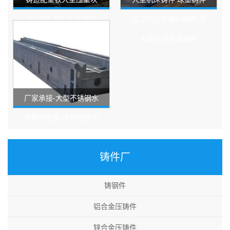
10t 5吨 2吨 1t 标准砝
加工中心数脂砂铸件 消
码1kg2k
失模灰铁机床铸件
厂家承接-大型不锈钢水
泵铸件批发-不锈钢铸件
定制加工
铸件厂
铸钢件
铝合金压铸件
锌合金压铸件