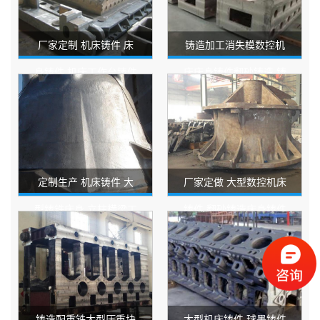
厂家定制 机床铸件 床
铸造加工消失模数控机
身铸件 机床工作台铸件
床床身铸件翻砂铸造 铸
大型机床铸件
铁平台 大型机床铸件
定制生产 机床铸件 大
厂家定做 大型数控机床
型铸铁床身 立柱横梁工
铸件 翻砂铸造床身铸件
作台 生产加工厂家
床身机身底座加工
铸造配重铁大型压重块
大型机床铸件 球墨铸件