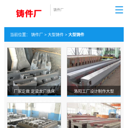
铸件厂
当前位置：
铸件厂
>
大型铸件
>
大型铸件
厂家定做 定梁龙门铣床
洛阳工厂设计制作大型
铸件光机 大型数控灰铁
新能源汽车箱体 不锈钢
铸件 加工退火淬
铸件加工